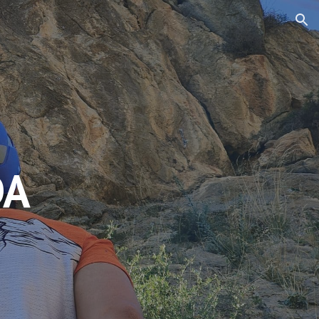
ion
DA